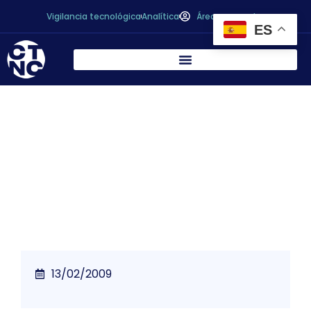
Vigilancia tecnológica
Analítica
Área personal
ES
Investigadores utilizan la coliflor para
aumentar el contenido en fibra de los
alimentos
13/02/2009