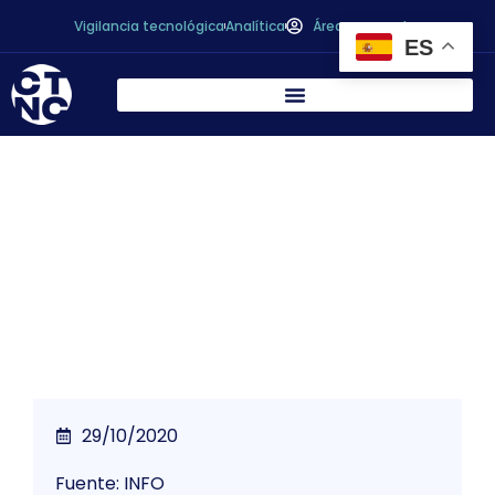
Vigilancia tecnológica
Analítica
Área personal
ES
Jornada de presentación de la Agenda
Industrial y Tecnológica y programas de
ayuda del INFO (3 julio 2018)
29/10/2020
Fuente: INFO