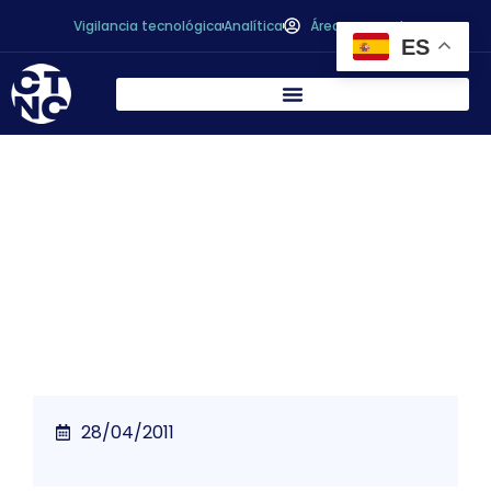
Vigilancia tecnológica
Analítica
Área personal
ES
Jornada sobre la aplicación del
Reglamento (CE) 1924/ 2006 ( Madrid. 05
mayo. Ministerio de Sanidad)
28/04/2011