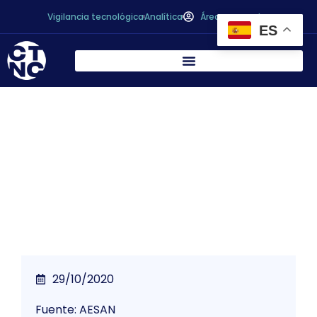
Vigilancia tecnológica
Analítica
Área personal
ES
La AESAN informa sobre la retirada de
determinados lotes de huevos por la
empresa Eroski
29/10/2020
Fuente: AESAN