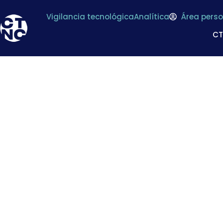
Vigilancia tecnológica
Analítica
Área perso
C
*
La AESAN pu
ALERGENOS EN