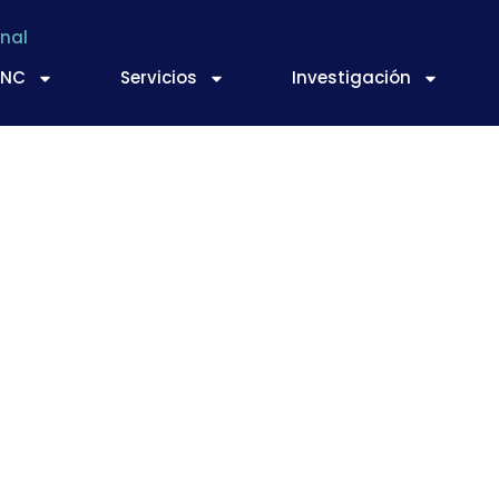
nal
TNC
Servicios
Investigación
blica la GUÍA DE GE
 LA INDUSTRIA ALI