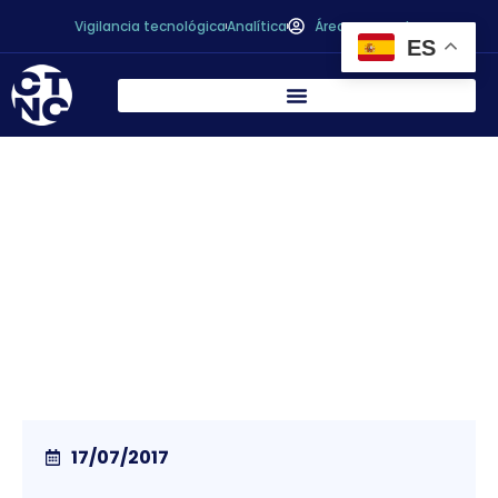
Vigilancia tecnológica
Analítica
Área personal
ES
La Agencia Española de Consumo,
Seguridad Alimentaria y Nutrición incluyó
en su web 20 alertas sobre productos no
alimenticios durante el mes de junio
17/07/2017