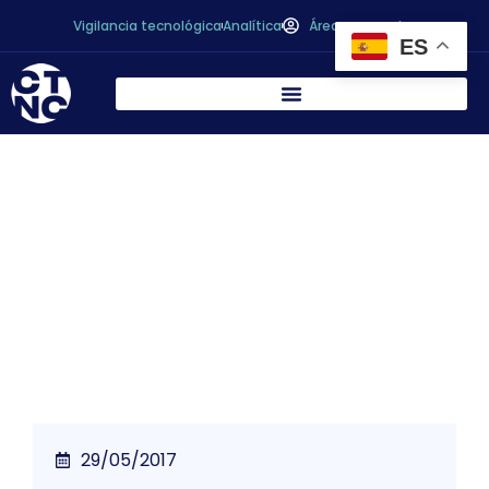
Vigilancia tecnológica
Analítica
Área personal
ES
La colaboración entre la Comunidad y el
CDTI impulsa 18 proyectos de innovación
que suponen una inversión de 19 millones
de euros
29/05/2017