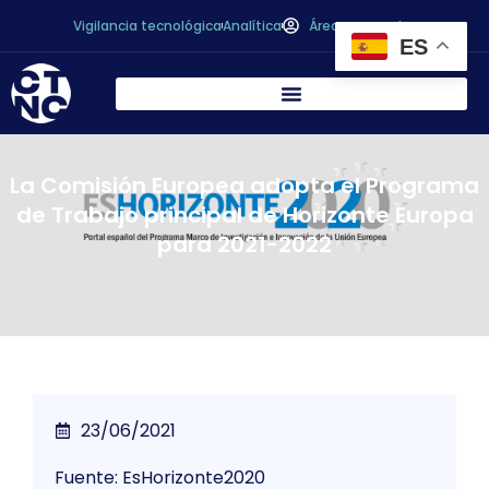
Vigilancia tecnológica
Analítica
Área personal
ES
La Comisión Europea adopta el Programa
de Trabajo principal de Horizonte Europa
para 2021-2022
23/06/2021
Fuente: EsHorizonte2020