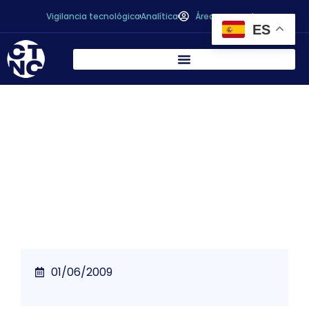
Vigilancia tecnológica
Analítica
Área personal
ES
La Comisión Europea aprueba
definitivamente las reglas para los
envases «inteligentes» de alimentos
01/06/2009