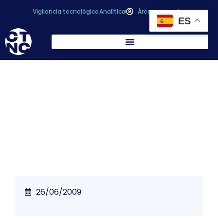
Vigilancia tecnológica
Analítica
Área personal
ES
La Comisión Europea denuncia a España
ante el Tribunal de la Unión Europea por el
uso de datos sobre pesticidas
26/06/2009