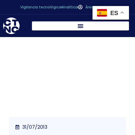
Vigilancia tecnológica
Analítica
Área personal
ES
* La Comisión Europea ha presentado su
paquete de medidas para modernizar,
simplificar y reforzar la cadena
agroalimentaria
31/07/2013