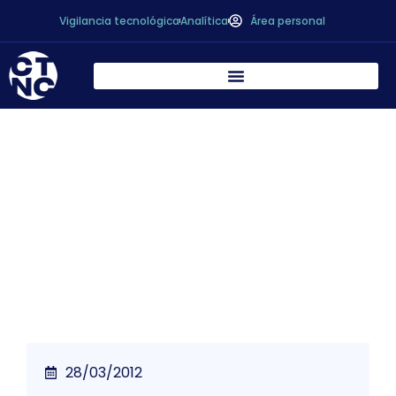
Vigilancia tecnológica
Analítica
Área personal
* La FDA anuncia un nuevo sistema de
comunicación con los importadores.
(FDA Announces New System for
Communication with Import Community)
28/03/2012