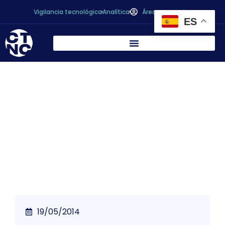
Vigilancia tecnológica
Analítica
Área personal
ES
*
La Federación de Industrias de
Alimentación y Bebidas propone
exportar el modelo agroalimentario
español a la Unión Europea
19/05/2014