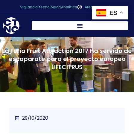
Vigilancia tecnológica
Analítica
Área personal
ES
La Feria Fruit Attraction 2017 ha servido de
escaparate para el proyecto europeo
LIFECITRUS
29/10/2020