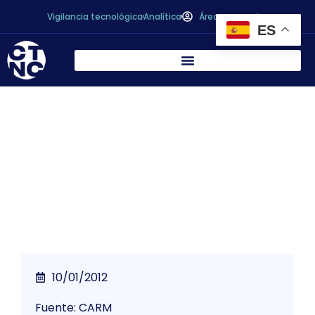
Vigilancia tecnológica
Analítica
Área personal
ES
La Fundación Séneca incluye a 80 becarios
dedicados a investigación en el Régimen
General de la Seguridad Social
10/01/2012
Fuente: CARM