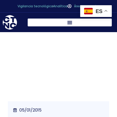
Vigilancia tecnológica
Analítica
Área personal
ES
* LA INDUSTRIA ALIMENTARIA CIERRA UN
BUEN AÑO POR EL TIRÓN DE LAS
EXPORTACIONES. (Asamblea General
CTC/AGRUPAL)
05/01/2015