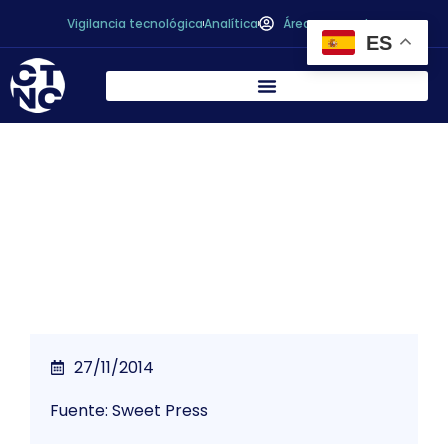
Vigilancia tecnológica
Analítica
Área personal
ES
* La industria alimentaria proyecta su
fuerza en el mercado globa
27/11/2014
Fuente: Sweet Press