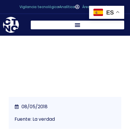
Vigilancia tecnológica
Analítica
Área personal
ES
La industria conservera murciana logra su
mayor hito en el exterior
08/05/2018
Fuente: La verdad