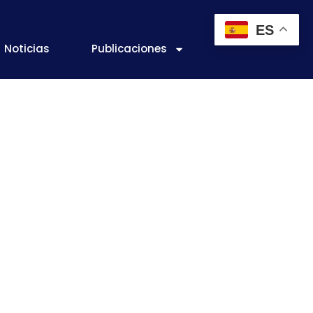
ES
Noticias
Publicaciones
s muestra su
s azucaradas