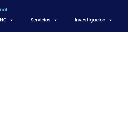
nal
TNC
Servicios
Investigación
imentación y bebida
to sobre las bebida
en Cataluña