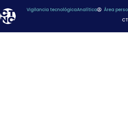
Vigilancia tecnológica
Analítica
Área perso
C
La industria de al
rechazo al impues