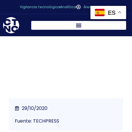
Vigilancia tecnológica
Analítica
Área personal
ES
La industria de la Alimentación y Bebidas
planta cara al cambio climático
29/10/2020
Fuente: TECHPRESS