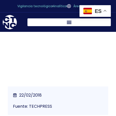
Vigilancia tecnológica
Analítica
Área personal
ES
La industria de la Alimentación y Bebidas
planta cara al cambio climático
22/02/2018
Fuente: TECHPRESS