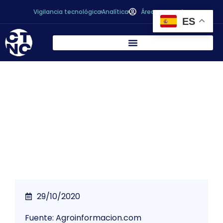
Vigilancia tecnológica
Analítica
Área personal
ES
La justicia prohíbe que se utilice el término
salami para un producto que es
totalmente vegetariano
29/10/2020
Fuente: Agroinformacion.com