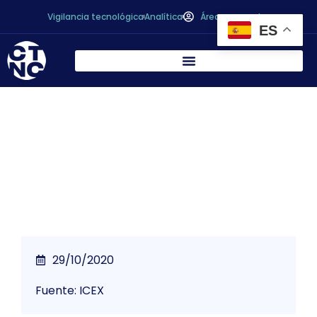
Vigilancia tecnológica
Analítica
Área personal
ES
La nueva ley alemana de envases y sus
exigencias en materia de reciclado 2018
29/10/2020
Fuente: ICEX