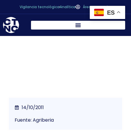
Vigilancia tecnológica
Analítica
Área personal
ES
La nueva pirámide de la dieta incluye el
ejercicio y la comida en familia
14/10/2011
Fuente: Agriberia