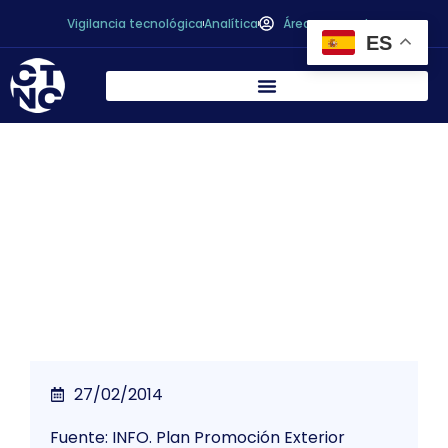
Vigilancia tecnológica
Analítica
Área personal
ES
* La Región de Murcia revalida su posición
exportadora en el conjunto nacional con
un crecimiento global similar al español.
27/02/2014
Fuente: INFO. Plan Promoción Exterior