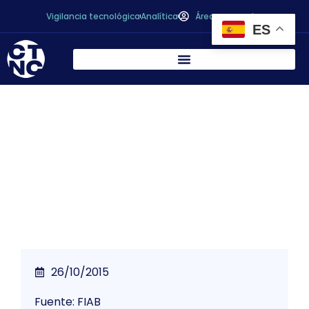
Vigilancia tecnológica
Analítica
Área personal
ES
Las empresas de la industria
agroalimentaria, comprometidas con
eficiencia energética
26/10/2015
Fuente: FIAB