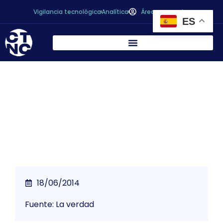
Vigilancia tecnológica
Analítica
Área personal
ES
* Las empresas podrán reducir su factura
energética gracias al biogás industrial
18/06/2014
Fuente: La verdad