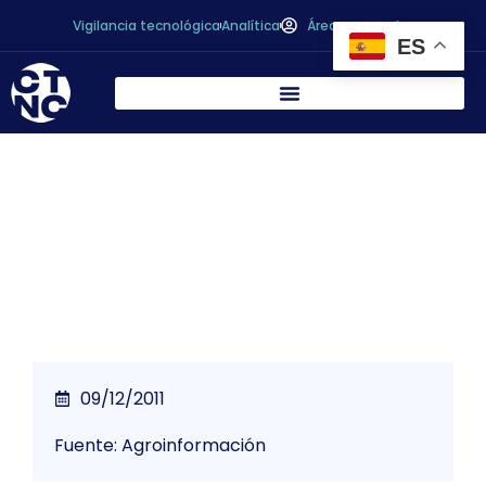
Vigilancia tecnológica
Analítica
Área personal
ES
Las isoflavonas de la soja podrían ayudar a
combatir la obesidad
09/12/2011
Fuente: Agroinformación