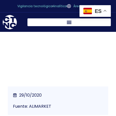
Vigilancia tecnológica
Analítica
Área personal
ES
Las ventajas de la codificación CIJ en la
producción de conservas
29/10/2020
Fuente: ALIMARKET