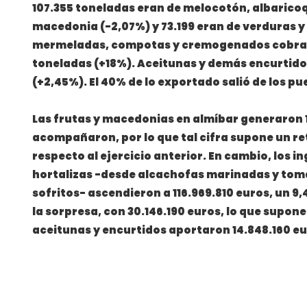
107.355 toneladas eran de melocotón, albarico
macedonia (-2,07%) y 73.199 eran de verduras y
mermeladas, compotas y cremogenados cobrar
toneladas (+18%). Aceitunas y demás encurtidos
(+2,45%). El 40% de lo exportado salió de los p
Las frutas y macedonias en almíbar generaron 1
acompañaron, por lo que tal cifra supone un re
respecto al ejercicio anterior. En cambio, los i
hortalizas -desde alcachofas marinadas y toma
sofritos- ascendieron a 116.969.810 euros, un 
la sorpresa, con 30.146.190 euros, lo que supon
aceitunas y encurtidos aportaron 14.848.160 eu