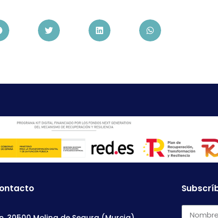
contacto
Subscríb
n, 30500 Molina de Segura (Murcia)