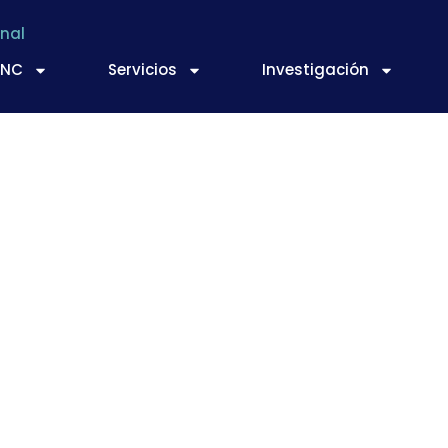
nal
TNC
Servicios
Investigación
rvas al exterior log
crisis