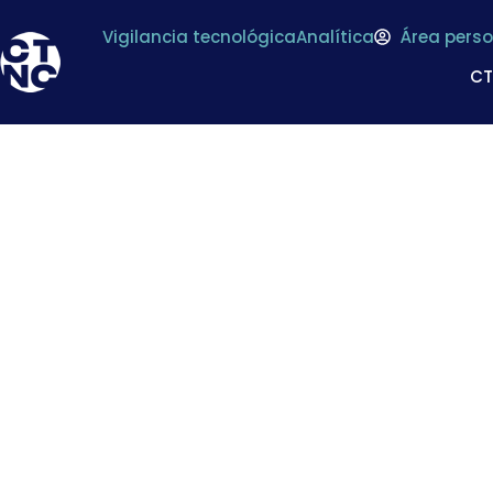
Vigilancia tecnológica
Analítica
Área perso
C
Las ventas de conse