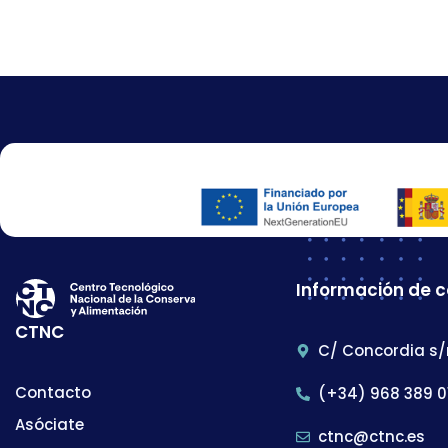
Información de 
CTNC
C/ Concordia s/
Contacto
(+34) 968 389 0
Asóciate
ctnc@ctnc.es