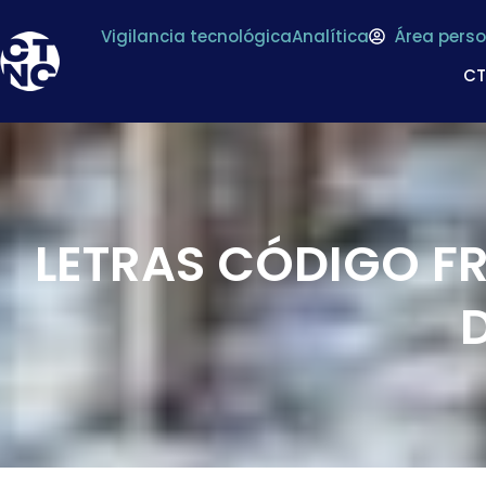
Vigilancia tecnológica
Analítica
Área perso
C
LETRAS CÓDIGO FR
D