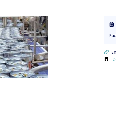
Fu
En
D