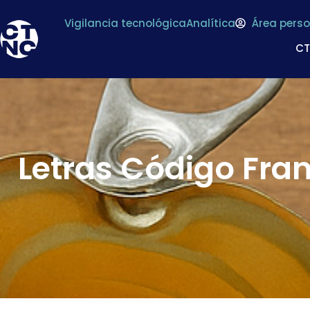
Vigilancia tecnológica
Analítica
Área perso
C
Letras Código Fran