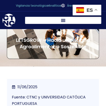
Vigilancia tecnológica
Analítica
Área personal
ES
LETSGROW – Hacia un Sistema
Agroalimentario Sostenible
11/06/2025
Fuente: CTNC y UNIVERSIDAD CATÓLICA
PORTUGUESA