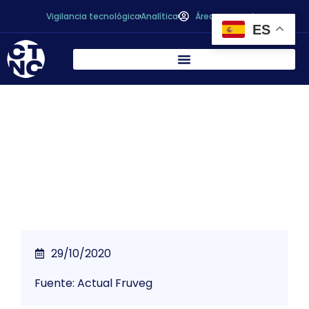
Vigilancia tecnológica
Analítica
Área personal
ES
Los albaricoques, atractivos por fuera y
por dentro
29/10/2020
Fuente: Actual Fruveg