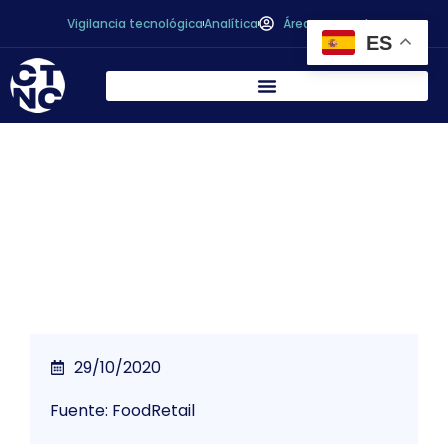
Vigilancia tecnológica
Analítica
Área personal
ES
Los alimentos cambiarán en 5 años más
que en los últimos 50
29/10/2020
Fuente: FoodRetail