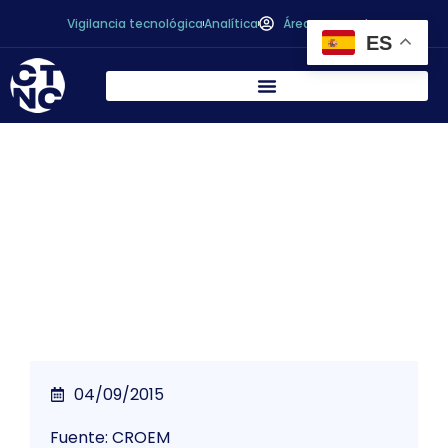
Vigilancia tecnológica
Analítica
Área personal
ES
Los centros tecnológicos piden que se siga
apostando por la innovación para
mantener la competitividad empresarial
04/09/2015
Fuente: CROEM