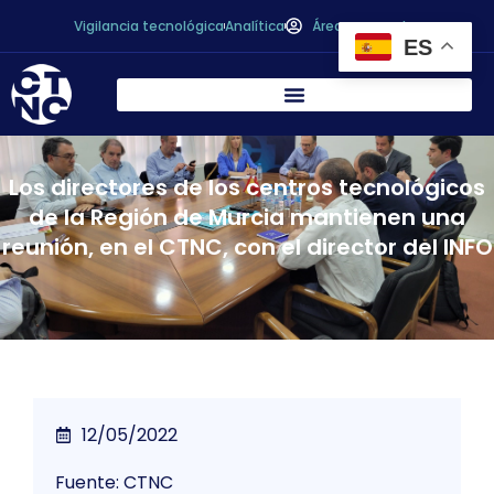
Vigilancia tecnológica
Analítica
Área personal
ES
Los directores de los centros tecnológicos
de la Región de Murcia mantienen una
reunión, en el CTNC, con el director del INFO
12/05/2022
Fuente: CTNC