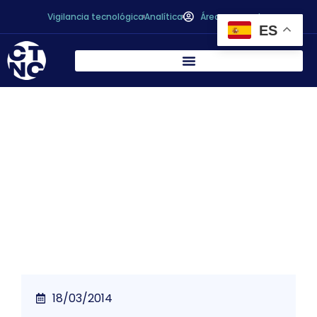
Vigilancia tecnológica
Analítica
Área personal
ES
* Luz verde al nuevo Registro de Huella de
Carbono para que las empresas calculen y
reduzcan sus emisiones de gases de
efecto invernadero
18/03/2014