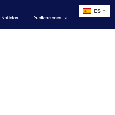
ES
Noticias
Publicaciones
e las frutas:
ificiales con