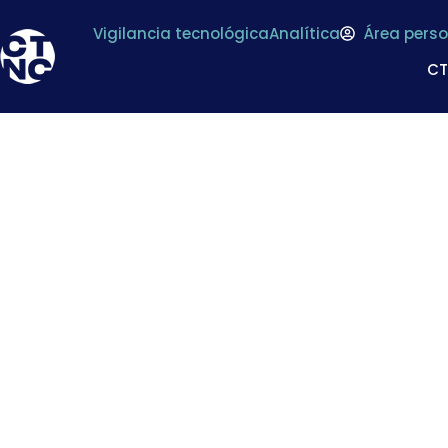
Vigilancia tecnológica
Analítica
Área perso
C
Más a favor de los 
Un estudio vincula 
dia