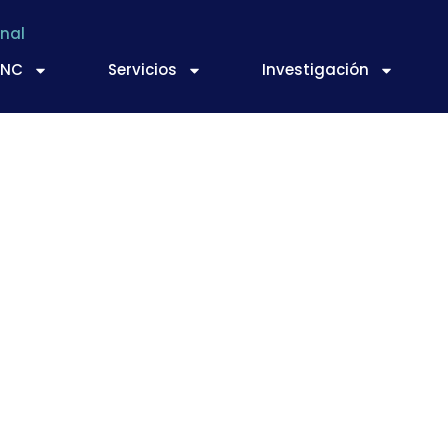
nal
TNC
Servicios
Investigación
azúcares naturales d
los edulcorantes art
betes y obesidad