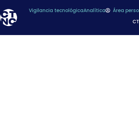
Vigilancia tecnológica
Analítica
Área perso
C
Medidas para 
comercializaci