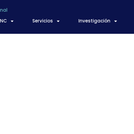
nal
TNC
Servicios
Investigación
potenciar los regí
ón y calidad de los 