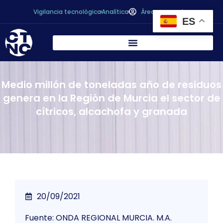
Vigilancia tecnológica
Analítica
Área personal
ES
Medio millón de toneladas año de residuos
genera en la Región de Murcia el sector de
cítricos, alcachofa y granada
20/09/2021
Fuente: ONDA REGIONAL MURCIA. M.A.