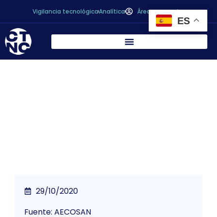
Vigilancia tecnológica
Analítica
Área personal
ES
Modificación de la legislación nacional de
las aguas de bebida envasadas.
Publicación del Real Decreto 902/2018
29/10/2020
Fuente: AECOSAN