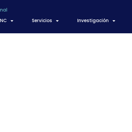
nal
TNC
Servicios
Investigación
rma por la Sostenibi
Envases