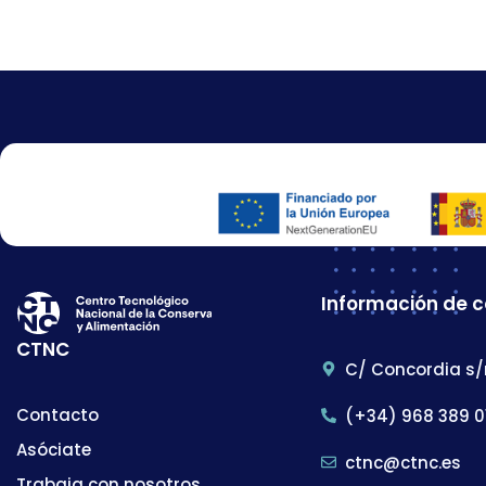
Información de 
CTNC
C/ Concordia s/
Contacto
(+34) 968 389 0
Asóciate
ctnc@ctnc.es
Trabaja con nosotros