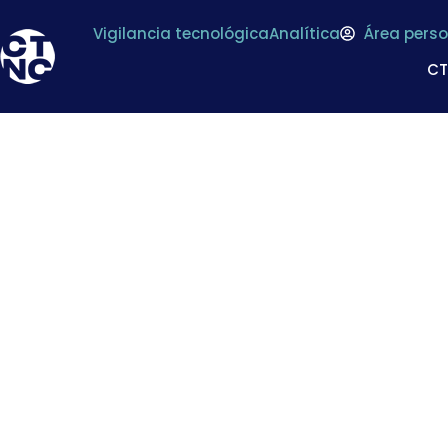
Vigilancia tecnológica
Analítica
Área perso
C
* Nace la Platafo