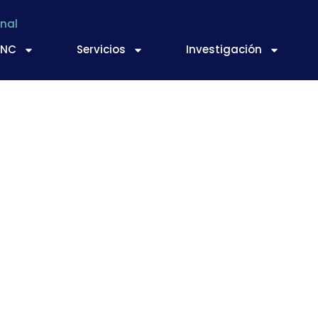
nal
TNC
Servicios
Investigación
22000:2018 Sistema
e los alimentos. Req
ación en la cadena 