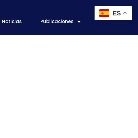
ES
Noticias
Publicaciones
s de gestión
uisitos para
alimentaria