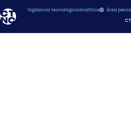
Vigilancia tecnológica
Analítica
Área perso
C
Nueva Norma ISO 
de la inocuidad d
cualquier organiz