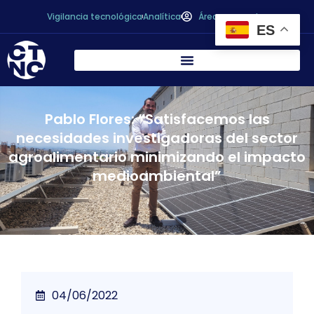
Vigilancia tecnológica
Analítica
Área personal
ES
Pablo Flores: “Satisfacemos las
necesidades investigadoras del sector
agroalimentario minimizando el impacto
medioambiental”
04/06/2022