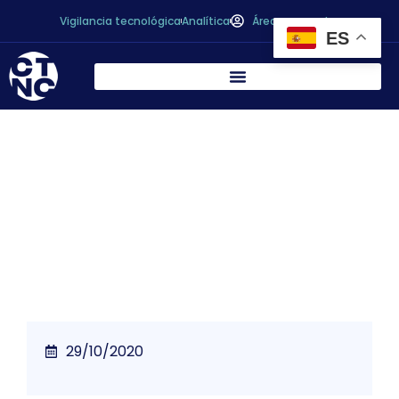
Vigilancia tecnológica
Analítica
Área personal
ES
Piden mejoras en el etiquetado de la miel
para aumentar la competitividad frente a
la importada que aumentó un 14%
29/10/2020