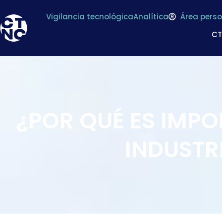
Vigilancia tecnológica
Analítica
Área perso
C
¿POR QUÉ ES IMPO
INDUSTR