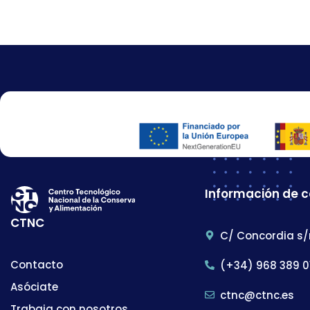
Información de 
CTNC
C/ Concordia s/
Contacto
(+34) 968 389 0
Asóciate
ctnc@ctnc.es
Trabaja con nosotros