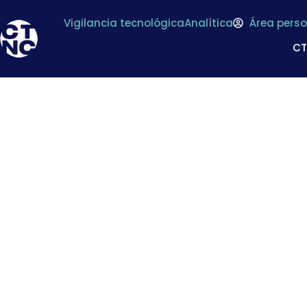
Vigilancia tecnológica
Analítica
Área perso
C
* Premio Aliment
Oliva Virgen Ex