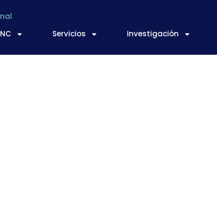
nal
TNC
Servicios
Investigación
os de España al Mejo
tra de la Campaña 2