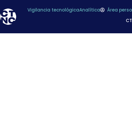
Vigilancia tecnológica
Analítica
Área perso
C
Premios A