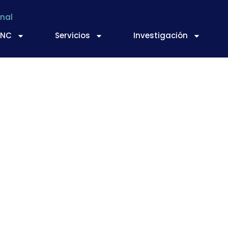
nal
TNC
Servicios
Investigación
limentos de España 