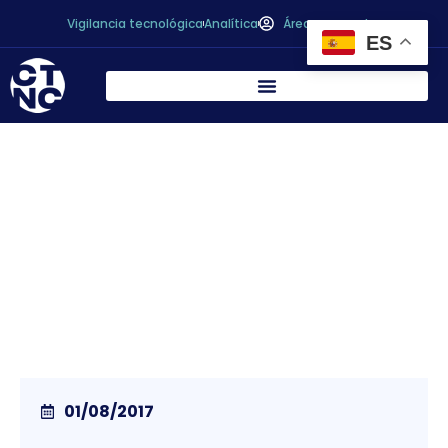
Vigilancia tecnológica
Analítica
Área personal
ES
Primera norma internacional de seguridad
alimentaria propuesta y liderada por
España en la historia del Codex
Alimentarius
01/08/2017